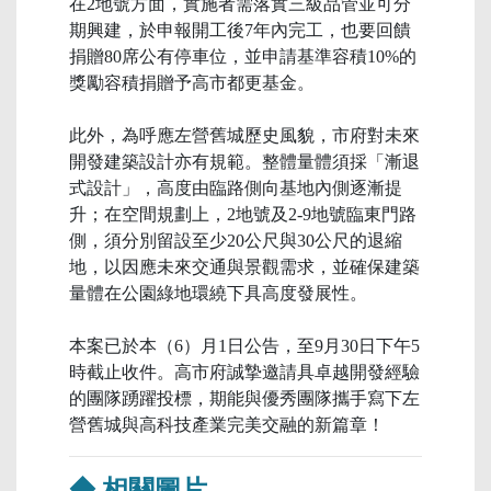
在2地號方面，實施者需落實三級品管並可分
期興建，於申報開工後7年內完工，也要回饋
捐贈80席公有停車位，並申請基準容積10%的
獎勵容積捐贈予高市都更基金。
此外，為呼應左營舊城歷史風貌，市府對未來
開發建築設計亦有規範。整體量體須採「漸退
式設計」，高度由臨路側向基地內側逐漸提
升；在空間規劃上，2地號及2-9地號臨東門路
側，須分別留設至少20公尺與30公尺的退縮
地，以因應未來交通與景觀需求，並確保建築
量體在公園綠地環繞下具高度發展性。
本案已於本（6）月1日公告，至9月30日下午5
時截止收件。高市府誠摯邀請具卓越開發經驗
的團隊踴躍投標，期能與優秀團隊攜手寫下左
營舊城與高科技產業完美交融的新篇章！
◆ 相關圖片