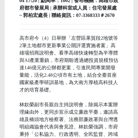
04 17:20 | 點閱率：1002 | 發布機關：高雄市政
府都市發展局 | 承辦科室或人員：住宅發展處
~ 郭柏宏處長 | 聯絡資訊：07-3368333＃2670
高市府今（4）日舉辦「左營區果貿段2地號等
2筆土地都市更新事業公開評選實施者案」高
雄場招商說明會。看準高雄快速轉型為半導體
與AI產業重鎮，市府期盼透過總投資規模預估
達146億元的公辦都更案，引進民間專業開發
量能，活化2.48公頃市有土地，結合全臺首座
國家級產學研訓基地，為大南方厚植高科技人
才的培育基礎。
林欽榮副市長親自主持說明會，除揭示本案辦
理緣由外，更同步宣示成立廉政平臺，邀請高
雄及橋頭地方檢察署、法務部廉政署與台灣透
明組織協會代表與會見證。林欽榮強調，市府
秉持「公私協力、行政透明、全民監督、跨域