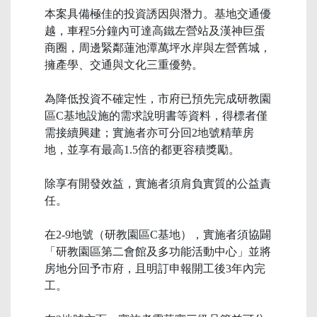
本案具備極佳的投資誘因與潛力。基地交通優
越，車程5分鐘內可達高鐵左營站及漢神巨蛋
商圈，周邊緊鄰蓮池潭萬坪水岸與左營舊城，
擁產學、交通與文化三重優勢。
為降低投資不確定性，市府已預先完成研教園
區C基地設施的需求說明書等資料，得標者僅
需接續興建；實施者亦可分回2地號精華房
地，並享有最高1.5倍的都更容積獎勵。
除享有開發效益，實施者須肩負實質的公益責
任。
在2-9地號（研教園區C基地），實施者須協闢
「研教園區第二會館及多功能活動中心」並將
房地分回予市府，且明訂申報開工後3年內完
工。