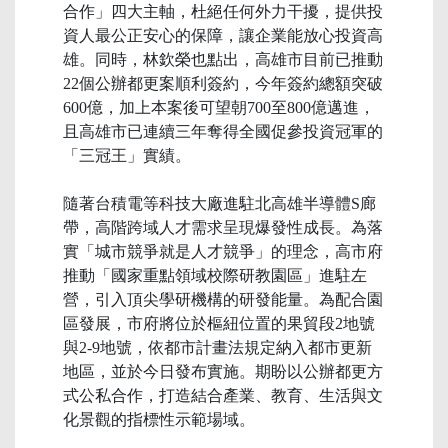
合作」四大主軸，杜絕任何外力干擾，提供投
資人最公正安心的保障，讓企業能放心投資高
雄。同時，林欽榮也點出，高雄市目前已推動
22個公辦都更案順利簽約，今年簽約總額突破
600億，加上本案後可望朝700至800億邁進，
且高雄市已連續三年奪得全國促參投資冠軍的
「三冠王」實績。
隨著台積電等科技大廠進駐北高雄半導體S廊
帶，高階跨域人才需求呈現爆發性成長。為落
實「城市競爭就是人才競爭」的理念，高市府
推動「國家重點領域校際研教園區」進駐左
營，引入頂尖學研機構的研發能量。為配合園
區發展，市府將位於樞紐位置的果貿段2地號
與2-9地號，依都市計畫法規定納入都市更新
地區，並於今日發布實施。期盼以公辦都更方
式公私合作，打造結合產業、教育、生活與文
化景觀的指標性示範場域。