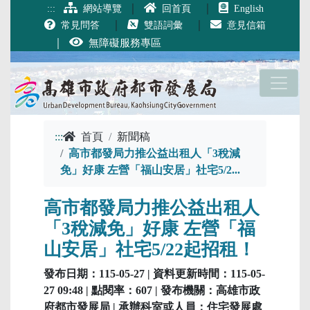
跳到主要內容
｜
｜
:::
網站導覽
回首頁
English
｜
｜
常見問答
雙語詞彙
意見信箱
｜
無障礙服務專區
:::
首頁
新聞稿
高市都發局力推公益出租人「3稅減
免」好康 左營「福山安居」社宅5/2...
高市都發局力推公益出租人
「3稅減免」好康 左營「福
山安居」社宅5/22起招租！
發布日期：115-05-27 | 資料更新時間：115-05-
27 09:48 | 點閱率：607 | 發布機關：高雄市政
府都市發展局 | 承辦科室或人員：住宅發展處