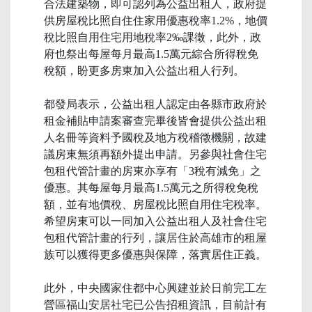
合法建築物，即可認列為公益出租人，政府提
供房屋稅比照自住住家用優惠稅率1.2%，地價
稅比照自用住宅用地稅率2‰課徵，此外，政
府也祭出每屋每月最高1.5萬元綜合所得稅免
稅額，盼更多房東加入公益出租人行列。
都發局表示，公益出租人認定由各縣市政府於
租金補貼申請案審查完畢後皆會提供公益出租
人名冊等資料予國稅及地方稅稽徵機關，故建
議房東無須再額外提出申請。另參與社會住宅
包租代管計畫的房東亦享有「3稅有減免」之
優惠。其每屋每月最高1.5萬元之所得稅免稅
額，並有地價稅、房屋稅比照自用住宅稅率。
希望房東可以一同加入公益出租人及社會住宅
包租代管計畫的行列，讓居住於高雄市的租屋
族可以獲得更多優惠與保障，落實居住正義。
此外，中央國家住都中心興建並於日前完工左
營區福山安居社宅已公告招租資訊，目前計有