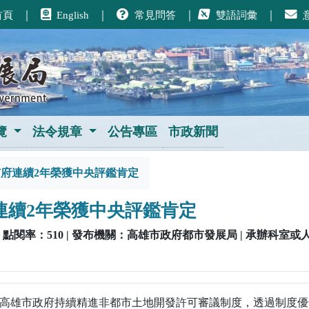
首頁
｜
English
｜
常見問答
｜
雙語詞彙
｜
覽
法令規章
公告專區
市政新聞
市府連續2年榮獲中央評鑑肯定
連續2年榮獲中央評鑑肯定
 11:16 | 點閱率：510 | 發布機關：高雄市政府都市發展局 | 承
高雄市政府持續精進非都市土地開發許可審議制度，透過制度優