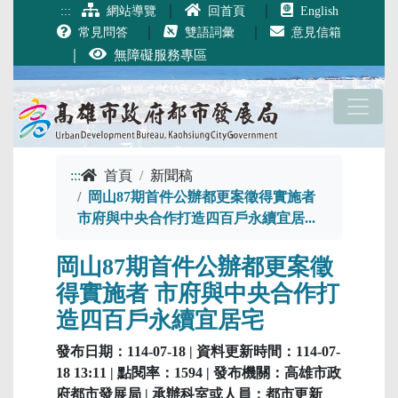
跳到主要內容
｜
｜
:::
網站導覽
回首頁
English
｜
｜
常見問答
雙語詞彙
意見信箱
｜
無障礙服務專區
:::
首頁
新聞稿
岡山87期首件公辦都更案徵得實施者
市府與中央合作打造四百戶永續宜居...
岡山87期首件公辦都更案徵
得實施者 市府與中央合作打
造四百戶永續宜居宅
發布日期：114-07-18 | 資料更新時間：114-07-
18 13:11 | 點閱率：1594 | 發布機關：高雄市政
府都市發展局 | 承辦科室或人員：都市更新