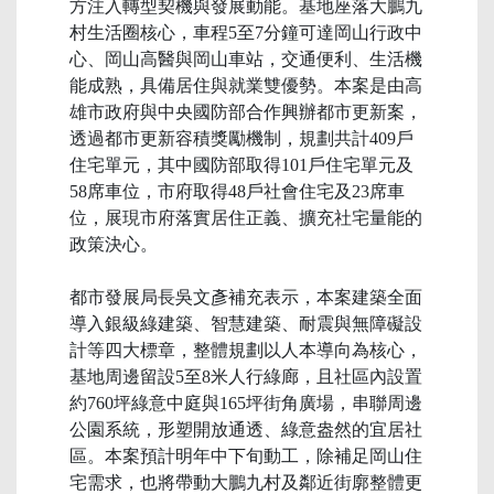
方注入轉型契機與發展動能。基地座落大鵬九
村生活圈核心，車程5至7分鐘可達岡山行政中
心、岡山高醫與岡山車站，交通便利、生活機
能成熟，具備居住與就業雙優勢。本案是由高
雄市政府與中央國防部合作興辦都市更新案，
透過都市更新容積獎勵機制，規劃共計409戶
住宅單元，其中國防部取得101戶住宅單元及
58席車位，市府取得48戶社會住宅及23席車
位，展現市府落實居住正義、擴充社宅量能的
政策決心。
都市發展局長吳文彥補充表示，本案建築全面
導入銀級綠建築、智慧建築、耐震與無障礙設
計等四大標章，整體規劃以人本導向為核心，
基地周邊留設5至8米人行綠廊，且社區內設置
約760坪綠意中庭與165坪街角廣場，串聯周邊
公園系統，形塑開放通透、綠意盎然的宜居社
區。本案預計明年中下旬動工，除補足岡山住
宅需求，也將帶動大鵬九村及鄰近街廓整體更