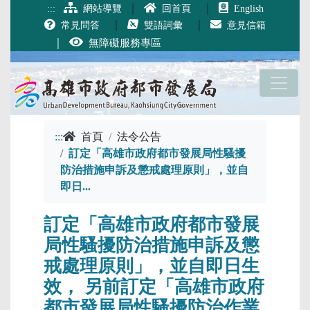
跳到主要內容
｜
｜
:::
網站導覽
回首頁
English
｜
｜
常見問答
雙語詞彙
意見信箱
｜
無障礙服務專區
:::
首頁
法令公告
訂定「高雄市政府都市發展局性騷擾
防治措施申訴及懲戒處理原則」，並自
即日...
訂定「高雄市政府都市發展
局性騷擾防治措施申訴及懲
戒處理原則」，並自即日生
效， 另前訂定「高雄市政府
都市發展局性騷擾防治作業