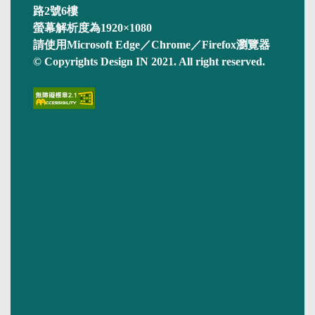
路2號6樓
螢幕解析度為1920×1080
請使用Microsoft Edge／Chrome／Firefox瀏覽器
© Copyrights Design IN 2021. All right reserved.