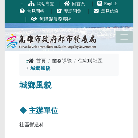
跳到主要內容
｜
｜
:::
網站導覽
回首頁
English
｜
｜
常見問答
雙語詞彙
意見信箱
｜
無障礙服務專區
:::
首頁
業務導覽
住宅與社區
城鄉風貌
城鄉風貌
◆ 主辦單位
社區營造科