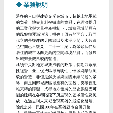
◆ 業務說明
過多的人口與建築充斥在城市，超越土地承載
的負荷，地盡其利被徹底的實踐，在經濟提升
的工業化與大量生產機制下，城鄉區域間原有
的風貌卻逐漸消退，褪去了原有的面容，取而
代之的是複雜的天際線以及水泥空間，大片綠
色空間已不復見。二十一世紀，為帶領我們所
居住的城市邁向更高的空間環境品質，而發展
出城鄉景觀風貌的營造。
延續中央對地方城鄉風貌的政策，長期並永續
性經營，並且促成區域自明性，惟城鄉景觀風
貌的營造，非僅是解決城鄉面臨永續問題的策
略，而是回歸城鄉區域應有的面貌，突破舊思
維束縛的障礙，找尋地方發展的歷史脈絡盡可
能的延續在各種階段下所呈現的區域個性及風
貌，在過去與未來裡發現高雄的最適化發展。
除此之外，民國100年在高雄縣市合併升格