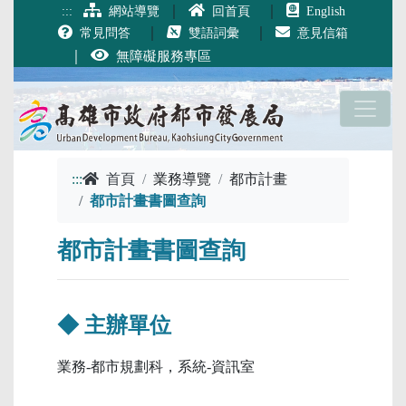
跳到主要內容
｜
｜
:::
網站導覽
回首頁
English
｜
｜
常見問答
雙語詞彙
意見信箱
｜
無障礙服務專區
:::
首頁
業務導覽
都市計畫
都市計畫書圖查詢
都市計畫書圖查詢
◆ 主辦單位
業務-都市規劃科，系統-資訊室