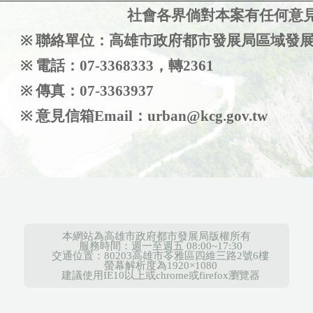
社會各界倘對本案有任何意
※
聯絡單位：高雄市政府都市發展局區域發
※
電話：07-3368333，轉2361
※
傳真：07-3363937
※
意見信箱Email：urban@kcg.gov.tw
本網站為高雄市政府都市發展局版權所有
服務時間：週一至週五 08:00~17:30
交通位置：80203高雄市苓雅區四維三路2號6樓
螢幕解析度為1920×1080
建議使用IE10以上或chrome或firefox瀏覽器