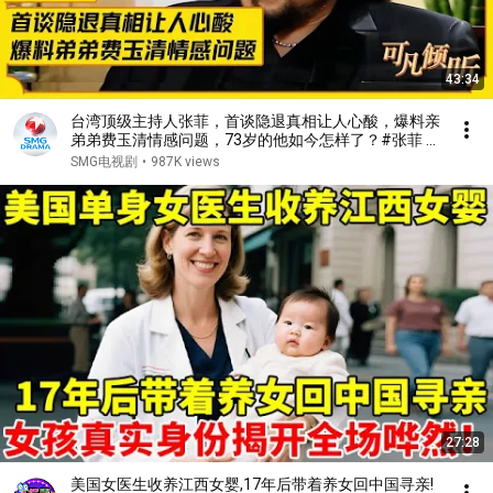
43:34
台湾顶级主持人张菲，首谈隐退真相让人心酸，爆料亲
弟弟费玉清情感问题，73岁的他如今怎样了？#张菲 #
费玉清 #可凡倾听 FULL
SMG电视剧
•
987K views
27:28
美国女医生收养江西女婴,17年后带着养女回中国寻亲!