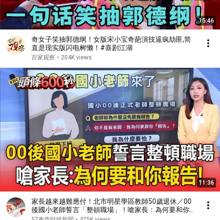
15:46
奇女子笑抽郭德纲！女版宋小宝奇葩演技逼疯劫匪,简
直是现实版闪电树懒！#喜剧江湖
百家观察
•
204K views
11:36
家長越來越難應付！北市明星學區教師50歲退休／00
後國小老師誓言「整頓職場」！嗆家長：為何要和你報
告
57東森財經新聞
•
475K views