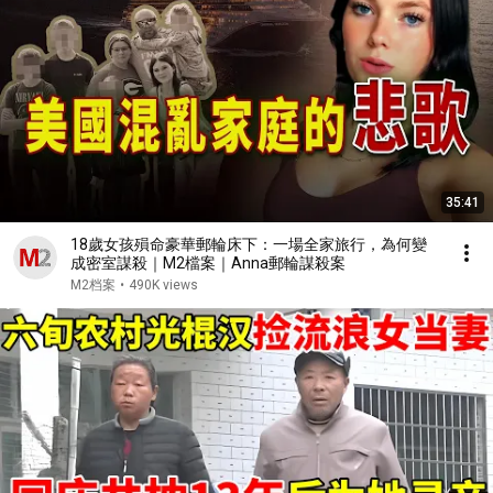
35:41
18歲女孩殞命豪華郵輪床下：一場全家旅行，為何變
成密室謀殺｜M2檔案｜Anna郵輪謀殺案
M2档案
•
490K views