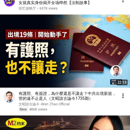
女孩真实身份揭开全场哗然【法制故事】
综艺放映厅
•
607K views
22:13
有護照、有簽證，為什麼還是不讓走？中共出境新規，
管的遠不止是人（文昭談古論今1735期）
文昭談古論今 -Wen Zhao Official
New
486K views