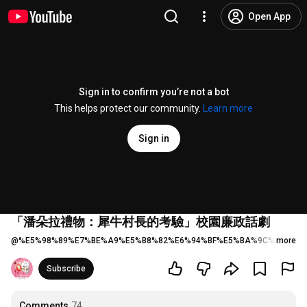
Open App
Sign in to confirm you’re not a bot
This helps protect our community.
Learn more
Sign in
「潘朵拉禮物：犀牛村長的考驗」校園廉政話劇
@
%E5%98%89%E7%BE%A9%E5%B8%82%E6%94%BF%E5%BA%9C%E6%94%B
more
Subscribe
Comments
74