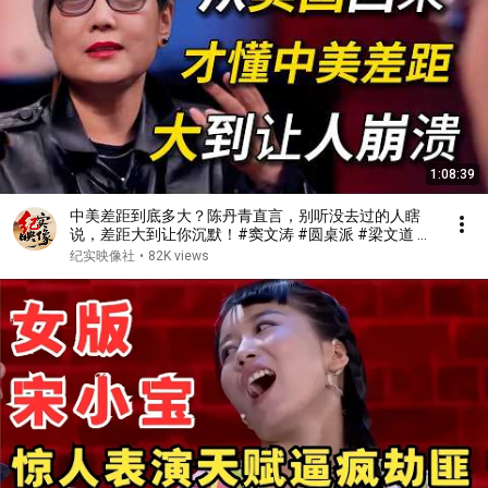
1:08:39
中美差距到底多大？陈丹青直言，别听没去过的人瞎
说，差距大到让你沉默！#窦文涛 #圆桌派 #梁文道 #
美国 #经济 #认知#家庭 #婚姻
纪实映像社
•
82K views