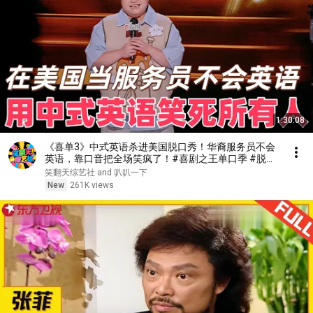
1:30:08
《喜单3》中式英语杀进美国脱口秀！华裔服务员不会
英语，靠口音把全场笑疯了！#喜剧之王单口季 #脱口
秀 #搞笑 #喜剧 #funny #综艺
笑翻天综艺社 and 叭叭一下
New
261K views