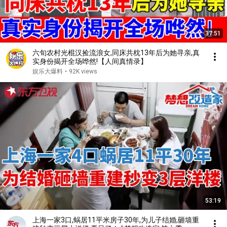
37:51
六旬农村光棍汉捡流浪女,同床共枕13年后为她寻亲,真
实身份揭开全场哗然!【人间真情录】
娱乐大爆料
•
92K views
53:19
上海一家3口,蜗居11平米房子30年,为儿子结婚,砸墙重