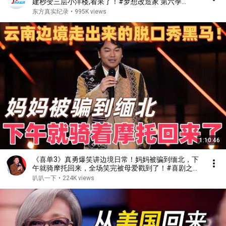
建秒变三层小洋楼,看呆了！#梦想改造家 第六季
S06EP02
东方真实纪录
•
995K views
1:10:46
《喜单3》真勇爆笑讲边境日常！妈妈被骗到缅北，下
午就骑摩托回来，全场笑完被母爱戳到了！#喜剧之王
单口季 #脱口秀 #搞笑 #喜剧 #funny #综艺
叭叭一下
•
224K views