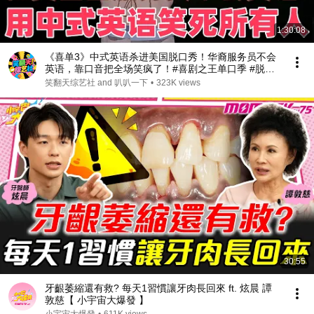
1:30:08
《喜单3》中式英语杀进美国脱口秀！华裔服务员不会
英语，靠口音把全场笑疯了！#喜剧之王单口季 #脱口
秀 #搞笑 #喜剧 #funny #综艺
笑翻天综艺社 and 叭叭一下
•
323K views
30:55
牙齦萎縮還有救? 每天1習慣讓牙肉長回來 ft. 炫晨 譚
敦慈【 小宇宙大爆發 】