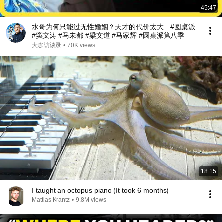
45:47
水哥为何只能过无性婚姻？天才的代价太大！#圆桌派
#窦文涛 #马未都 #梁文道 #马家辉 #圆桌派第八季
大咖访谈录
•
70K views
18:15
I taught an octopus piano (It took 6 months)
Mattias Krantz
•
9.8M views