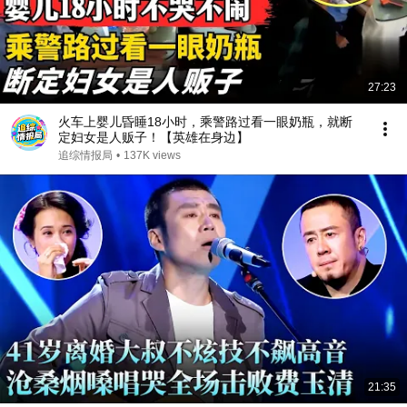
27:23
火车上婴儿昏睡18小时，乘警路过看一眼奶瓶，就断
定妇女是人贩子！【英雄在身边】
追综情报局
•
137K views
21:35