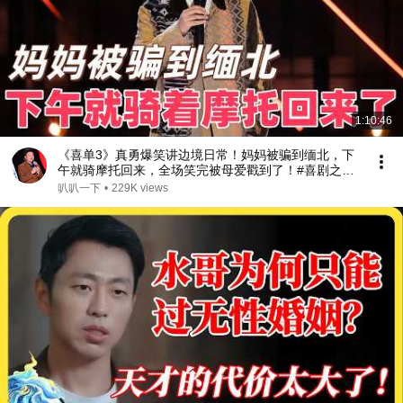
1:10:46
《喜单3》真勇爆笑讲边境日常！妈妈被骗到缅北，下
午就骑摩托回来，全场笑完被母爱戳到了！#喜剧之王
单口季 #脱口秀 #搞笑 #喜剧 #funny #综艺
叭叭一下
•
229K views