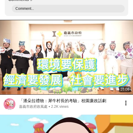
Comment...
16:06
「潘朵拉禮物：犀牛村長的考驗」校園廉政話劇
嘉義市政府政風處
•
2.2K views