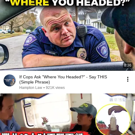
8:36
If Cops Ask "Where You Headed?" - Say THIS
(Simple Phrase)
Hampton Law
•
921K views