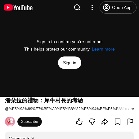
Open App
Sign in to confirm you’re not a bot
This helps protect our community.
Learn more
Sign in
潘朵拉的禮物：犀牛村長的考驗
@
%E5%98%89%E7%BE%A9%E5%B8%82%E6%94%BF%E5%BA%9C%E6%9
more
Subscribe
Comments
9