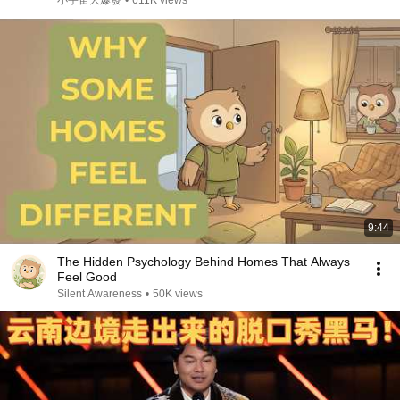
小宇宙大爆發
•
611K views
9:44
The Hidden Psychology Behind Homes That Always
Feel Good
Silent Awareness
•
50K views