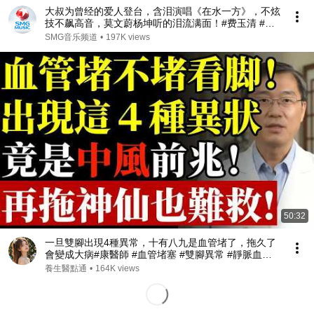
大叔为曾经的爱人登台，含泪演唱《在水一方》，不炫
技不飙高音，莫文蔚杨坤听的泪流满面！#费玉清 #任
柏儒 #天籁之战1 精华版 clip
SMG音乐频道
•
197K views
50:32
一旦雙腳出現4種異常，十有八九是血管堵了，拖久了
會變成大病#康醫師 #血管堵塞 #雙腳異常 #靜脈血栓 #
肺栓塞 #銀髮族養生 #猝死預防 #血液循環 #健康誤區
養生醫點通
•
164K views
#早知早受益