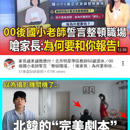
11:36
家長越來越難應付！北市明星學區教師50歲退休／00
後國小老師誓言「整頓職場」！嗆家長：為何要和你報
告
57東森財經新聞
•
475K views