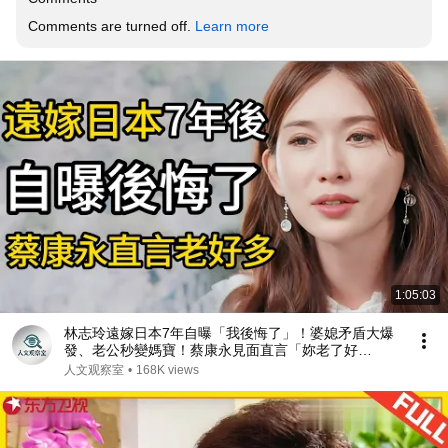
Comments are turned off. 
Learn more
1:05:03
林志玲遠嫁日本7年自曝「我後悔了」！婆媳矛盾大爆
發、老公秒變媽寶！蔡康永見面直言「妳老了好
多」！！#林志玲 #蔡康永 #日本 #经济 #金融 #美国 #
人文观察室
•
168K views
八卦 #窦文涛 #婚姻