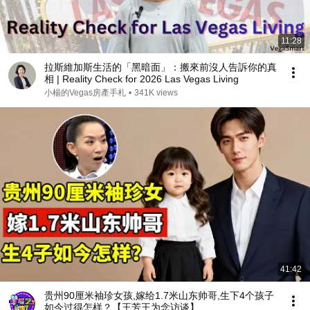
11:28
拉斯維加斯生活的「黑暗面」：搬來前沒人告訴你的真
相 | Reality Check for 2026 Las Vegas Living
小楊的Vegas房產手札
•
341K views
41:42
贵州90厘米袖珍女孩,嫁给1.7米山东帅哥,生下4个孩子
如今过得怎样？【王芳王为念访谈】