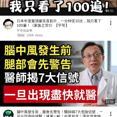
16:51
日本年度最强爆笑喜剧片，一分钟笑10次，我只看了
100遍！《家族之苦3》【宇哥】
宇哥侃故事
New
106K views
17:58
腦中風發生前，腿會先警告！醫師揭7大危險信號，一
旦出現盡快就醫｜健康一帖｜中風前兆｜護血管食物｜