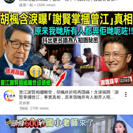
腦中風症狀
健康一帖
•
168K views
12:45
曾江謝賢相繼離世，胡楓終於唔再隱瞞！含淚揭開「謝
賢掌摑曾江」事實真相，原來我哋所有人都畀人呃
咗⋯⋯謝霆鋒早知實情！【星娛樂】#胡楓 #謝賢 #曾
星娛樂
江 #綜藝 #事實 #真相 #兄弟 #謝霆鋒
New
270K views