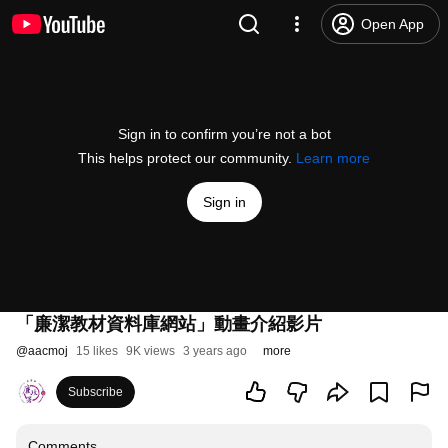
Open App
Sign in to confirm you’re not a bot
This helps protect our community.
Learn more
Sign in
「廉潔教材資料庫網站」動畫介紹影片
@
aacmoj
15 likes
9K views
3 years ago
more
Subscribe
Comments