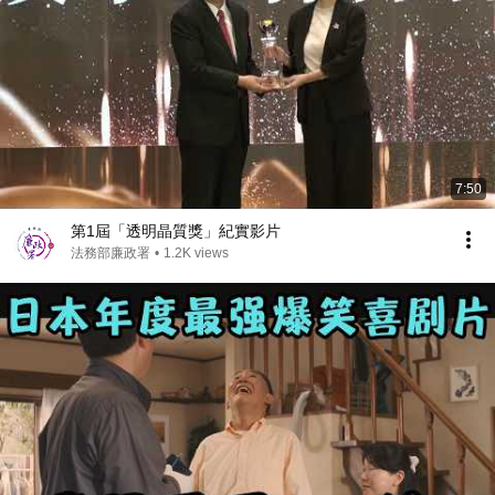
7:50
第1屆「透明晶質獎」紀實影片
法務部廉政署
•
1.2K views