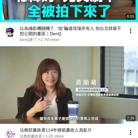
8:55
以為攝影機關機了..“他”騙過現場所有人 拍出北韓最不
想公開的畫面｜DenQ
DenQ來了
•
2.7M views
7:39
法務部廉政署114年模範廉政人員影片
法務部廉政署
•
1.2K views