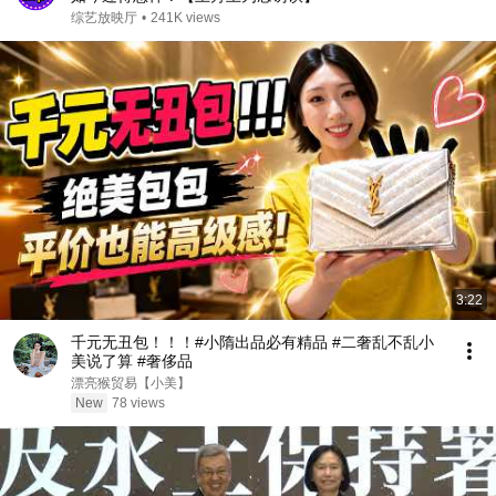
综艺放映厅
•
241K views
3:22
千元无丑包！！！#小隋出品必有精品 #二奢乱不乱小
美说了算 #奢侈品
漂亮猴贸易【小美】
New
78 views