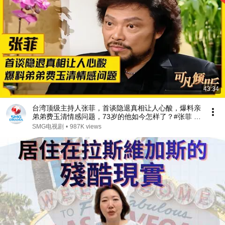
43:34
台湾顶级主持人张菲，首谈隐退真相让人心酸，爆料亲
弟弟费玉清情感问题，73岁的他如今怎样了？#张菲 #
费玉清 #可凡倾听 FULL
SMG电视剧
•
987K views