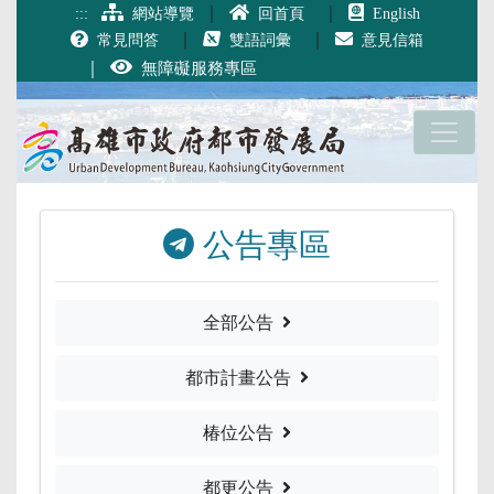
跳到主要內容
｜
｜
:::
網站導覽
回首頁
English
｜
｜
常見問答
雙語詞彙
意見信箱
｜
無障礙服務專區
公告專區
全部公告
都市計畫公告
椿位公告
都更公告