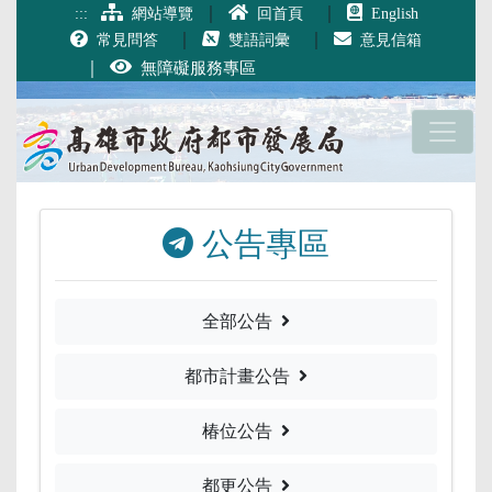
跳到主要內容
｜
｜
:::
網站導覽
回首頁
English
｜
｜
常見問答
雙語詞彙
意見信箱
｜
無障礙服務專區
公告專區
全部公告
都市計畫公告
椿位公告
都更公告